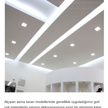
Alçıpan asma tavan modellerinde genellikle uyguladığımız gizli
ışık sistemlerini yapının dekorasyonuna eşsiz bir görünüm katar.