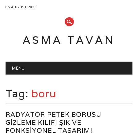
06 AUGUST 2026
ASMA TAVAN
Main menu
Skip
MENU
to
content
Tag:
boru
RADYATÖR PETEK BORUSU
GIZLEME KILIFI ŞIK VE
FONKSIYONEL TASARIM!