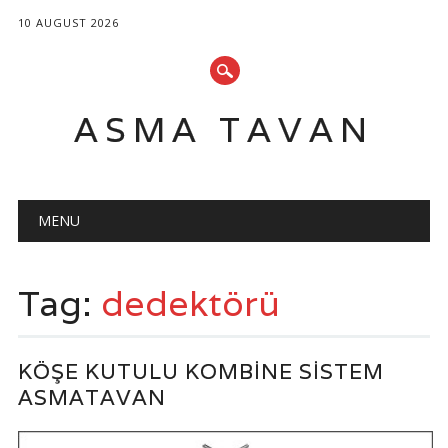
10 AUGUST 2026
ASMA TAVAN
Main menu
Skip
MENU
to
content
Tag:
dedektörü
KÖŞE KUTULU KOMBINE SISTEM
ASMATAVAN