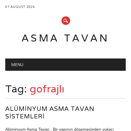
07 AUGUST 2026
ASMA TAVAN
Main menu
Skip
MENU
to
content
Tag:
gofrajlı
ALÜMINYUM ASMA TAVAN
SISTEMLERI
Alüminyum Asma Tavan , Bir yapının döşemesinden yukarı