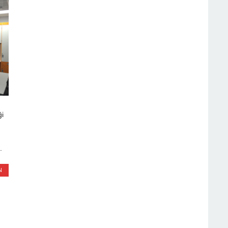
i
.
N