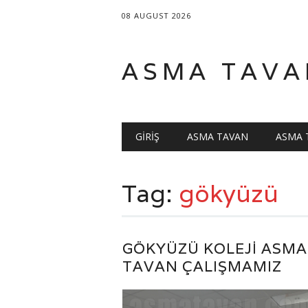
08 AUGUST 2026
ASMA TAVA
Main menu
Skip
GIRIŞ
ASMA TAVAN
ASMA 
to
content
Tag:
gökyüzü
GÖKYÜZÜ KOLEJI ASMA
TAVAN ÇALIŞMAMIZ