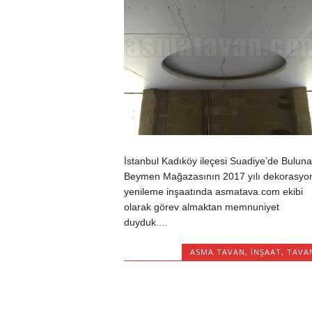
İstanbul Kadıköy ileçesi Suadiye’de Bulun
Beymen Mağazasının 2017 yılı dekorasyo
yenileme inşaatında asmatava.com ekibi
olarak görev almaktan memnuniyet
duyduk....
ASMA TAVAN
,
INŞAAT
,
TAVA