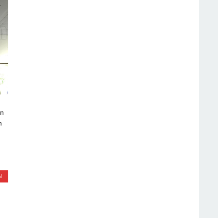
an
n
N