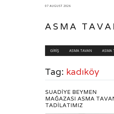
07 AUGUST 2026
ASMA TAVA
Main menu
Skip
GIRIŞ
ASMA TAVAN
ASMA 
to
content
Tag:
kadıköy
SUADIYE BEYMEN
MAĞAZASI ASMA TAVA
TADILATIMIZ