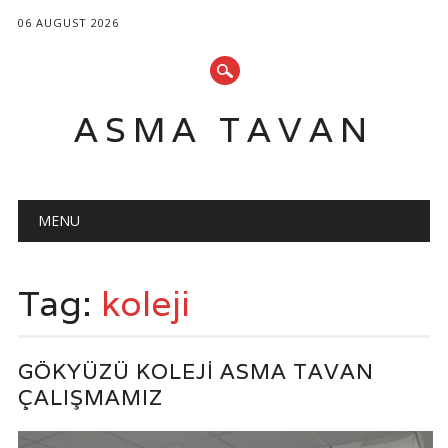
06 AUGUST 2026
ASMA TAVAN
Main menu
Skip
MENU
to
content
Tag:
koleji
GÖKYÜZÜ KOLEJI ASMA TAVAN
ÇALIŞMAMIZ