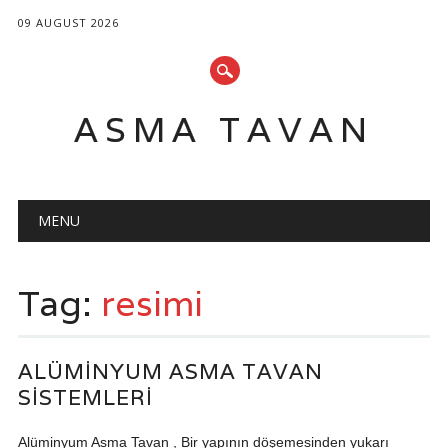
09 AUGUST 2026
ASMA TAVAN
Main menu
Skip
MENU
to
content
Tag:
resimi
ALÜMINYUM ASMA TAVAN
SISTEMLERI
Alüminyum Asma Tavan , Bir yapının döşemesinden yukarı