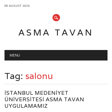
08 AUGUST 2026
ASMA TAVAN
Main menu
Skip
MENU
to
content
Tag:
salonu
İSTANBUL MEDENIYET
ÜNIVERSITESI ASMA TAVAN
UYGULAMAMIZ