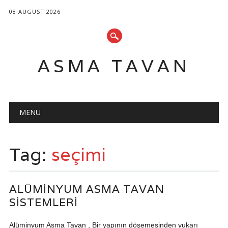
08 AUGUST 2026
ASMA TAVAN
Main menu
Skip
MENU
to
content
Tag:
seçimi
ALÜMINYUM ASMA TAVAN
SISTEMLERI
Alüminyum Asma Tavan , Bir yapının döşemesinden yukarı