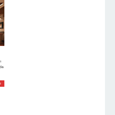
ı
nda
N