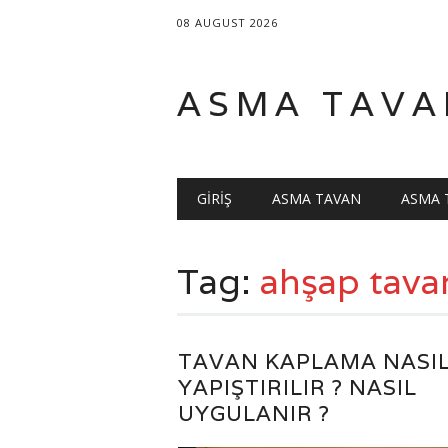
08 AUGUST 2026
ASMA TAVA
Main menu
Skip
GIRIŞ
ASMA TAVAN
ASMA 
to
content
Tag:
ahşap tava
TAVAN KAPLAMA NASI
YAPIŞTIRILIR ? NASIL
UYGULANIR ?