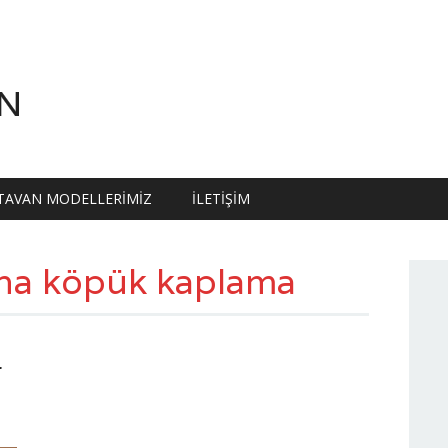
N
TAVAN MODELLERIMIZ
İLETIŞIM
na köpük kaplama
L