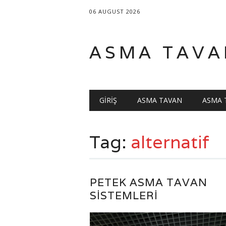
06 AUGUST 2026
ASMA TAVA
Main menu
Skip
GIRIŞ
ASMA TAVAN
ASMA 
to
content
Tag:
alternatif
PETEK ASMA TAVAN
SISTEMLERI