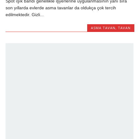
Spot ışık bandı genellikle işyerlerine uygulanmasının yanı sıra
son yıllarda evlerde asma tavanlar da oldukça çok tercih
edilmektedir. Gizli...
ASMA TAVAN
,
TAVAN