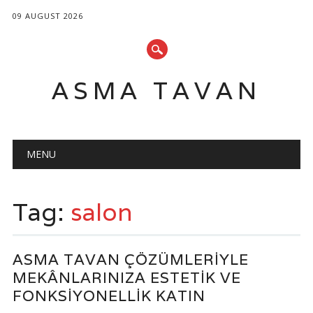
09 AUGUST 2026
ASMA TAVAN
Main menu
Skip
MENU
to
content
Tag:
salon
ASMA TAVAN ÇÖZÜMLERIYLE
MEKÂNLARINIZA ESTETIK VE
FONKSIYONELLIK KATIN