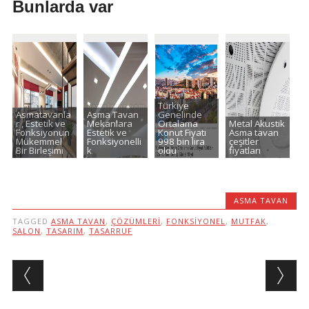
Bunlarda var
Türkiye
Asmatavanla
Asma Tavan
Genelinde
r , Estetik ve
Mekanlara
Ortalama
Metal Akustik
Fonksiyonun
Estetik ve
Konut Fiyatı
Asma tavan
Mükemmel
Fonksiyonelli
998 bin lira
çeşitler
Bir Birleşimi
k
oldu
fiyatları
ASMA TAVAN
TAGGED
ASMA TAVAN
,
ÇÖZÜMLERI
,
FONKSIYONEL
,
MUTFAK
,
SALON
,
TASARIM
,
TASARRUF
Post navigation