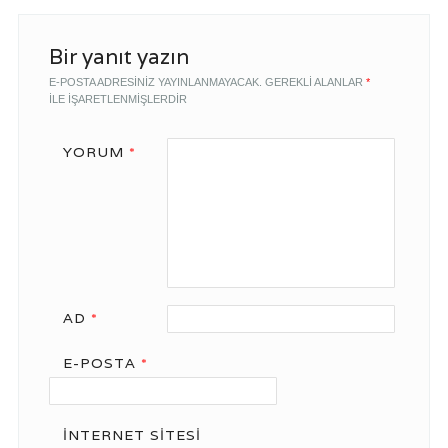
Bir yanıt yazın
E-POSTA ADRESINIZ YAYINLANMAYACAK.
GEREKLI ALANLAR
*
ILE IŞARETLENMIŞLERDIR
YORUM
*
AD
*
E-POSTA
*
İNTERNET SITESI