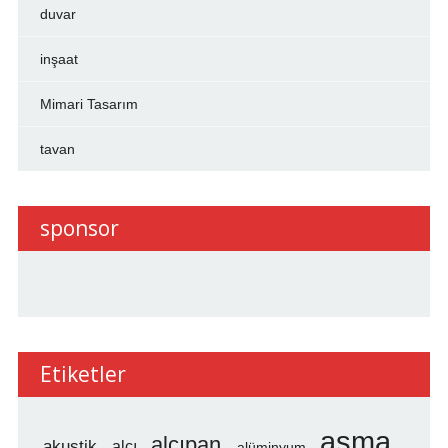
duvar
inşaat
Mimari Tasarım
tavan
sponsor
Etiketler
asma
alçıpan
akustik
alçı
alüminyum