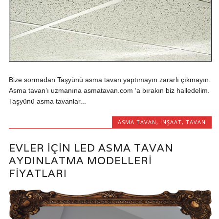
Bize sormadan Taşyünü asma tavan yaptımayın zararlı çıkmayın.
Asma tavan’ı uzmanına asmatavan.com ‘a bırakın biz halledelim.
Taşyünü asma tavanlar...
ASMA TAVAN
,
INŞAAT
,
TAVAN
EVLER IÇIN LED ASMA TAVAN
AYDINLATMA MODELLERI
FIYATLARI