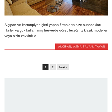
Alçıpan ve kartonpiyer işleri yapan firmaların size sunacakları
fikirler ya çok kullanılmış heryerde görebileceğiniz klasik modeller
veya sizin zevkinizle...
ALÇIPAN
,
ASMA TAVAN
,
TAVAN
1
2
Next ›