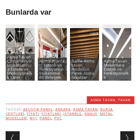
Bunlarda var
Asma Tavan
Çözümleriyle
Asmatavanla
Baffle Asma
Asma Tavan
Mekânlarınız
r , Estetik ve
tavan
Mekanlara
a Estetik ve
Fonksiyonun
modelleri
Estetik ve
Fonksiyonelli
Mükemmel
Petek Asma
Fonksiyonelli
k Katın
Bir Birleşimi
tavanlar
k
ASMA TAVAN
,
TAVAN
TAGGED
AKUSTIK PANEL
,
ANKARA
,
ASMA TAVAN
,
BURSA
,
ÇEŞITLERI
,
FIYATI
,
FIYATLARI
,
ISTANBUL
,
KNAUF
,
METAL
,
MODELLERI
,
N11
,
PANEL
,
PVC
Post navigation