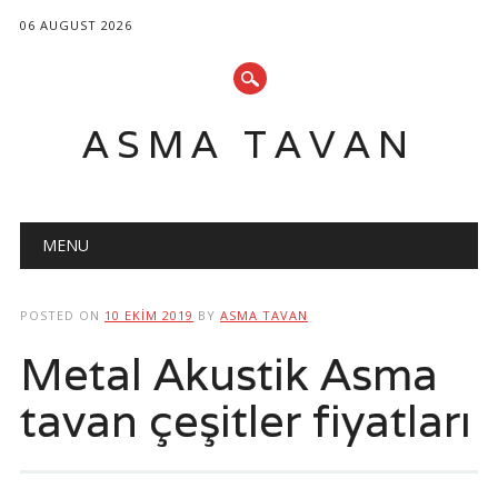
06 AUGUST 2026
ASMA TAVAN
Main menu
Skip
MENU
to
content
POSTED ON
10 EKIM 2019
BY
ASMA TAVAN
Metal Akustik Asma
tavan çeşitler fiyatları