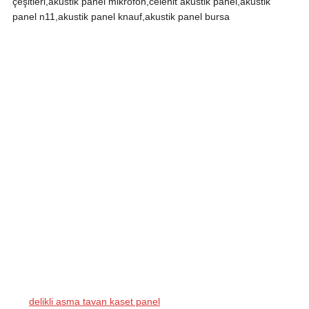
çeşitleri,akustik panel mikrofon,celenit akustik panel,akustik
panel n11,akustik panel knauf,akustik panel bursa
delikli asma tavan kaset panel