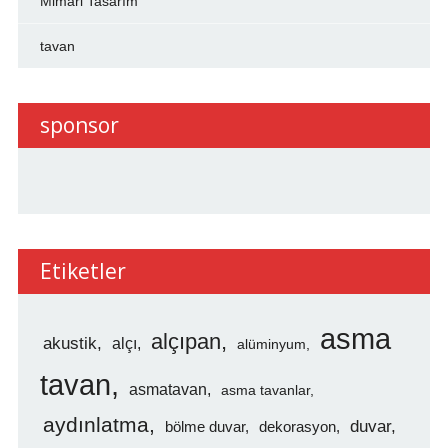
Mimari Tasarım
tavan
sponsor
Etiketler
asma
alçıpan
akustik
alçı
alüminyum
tavan
asmatavan
asma tavanlar
aydınlatma
duvar
bölme duvar
dekorasyon