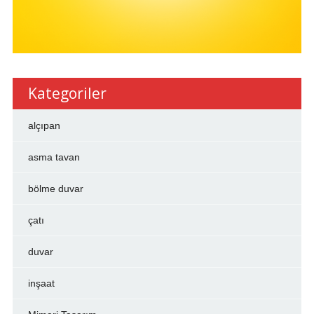
Kategoriler
alçıpan
asma tavan
bölme duvar
çatı
duvar
inşaat