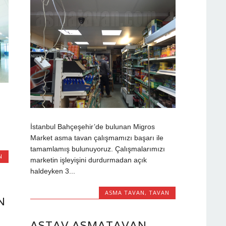
,
İstanbul Bahçeşehir’de bulunan Migros
Market asma tavan çalışmamızı başarı ile
tamamlamış bulunuyoruz. Çalışmalarımızı
N
marketin işleyişini durdurmadan açık
haldeyken 3...
ASMA TAVAN
,
TAVAN
N
ASTAV ASMATAVAN