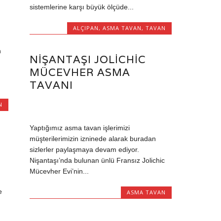
sistemlerine karşı büyük ölçüde...
ALÇIPAN
,
ASMA TAVAN
,
TAVAN
n
NIŞANTAŞI JOLICHIC
MÜCEVHER ASMA
TAVANI
N
Yaptığımız asma tavan işlerimizi
müşterilerimizin izninede alarak buradan
sizlerler paylaşmaya devam ediyor.
Nişantaşı’nda bulunan ünlü Fransız Jolichic
Mücevher Evi’nin...
e
ASMA TAVAN