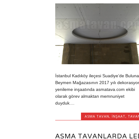
İstanbul Kadıköy ileçesi Suadiye’de Bulun
Beymen Mağazasının 2017 yılı dekorasyo
yenileme inşaatında asmatava.com ekibi
olarak görev almaktan memnuniyet
duyduk....
ASMA TAVAN
,
INŞAAT
,
TAVA
ASMA TAVANLARDA LE