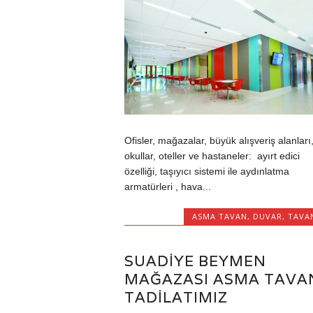
Ofisler, mağazalar, büyük alışveriş alanları
okullar, oteller ve hastaneler: ayırt edici
özelliği, taşıyıcı sistemi ile aydınlatma
armatürleri , hava...
ASMA TAVAN
,
DUVAR
,
TAVA
SUADIYE BEYMEN
MAĞAZASI ASMA TAVA
TADILATIMIZ