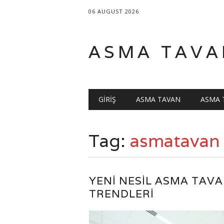
06 AUGUST 2026
ASMA TAVA
Main menu
Skip
GIRIŞ
ASMA TAVAN
ASMA 
to
content
Tag:
asmatavan
YENI NESIL ASMA TAV
TRENDLERI