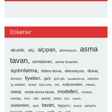
Etiketler
asma
alçıpan
akustik
alçı
alüminyum
tavan
asmatavan
asma tavanlar
aydınlatma
duvar
bölme duvar
dekorasyon
fiyatları
gizli
firmaları
gizli ışık
istanbul
havalandırma
malzemeleri
iç mekan
knauf
kuru sıva
led
mekan
modelleri
metal
metal asma tavan
modern
panel
montajı
nem
otel
plaka
pvc
sistem
tavan
sistemleri
taşıyıcı
spot
yangına
tesisat
yapı
çelik
ısı
ışık