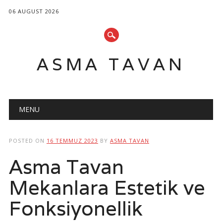
06 AUGUST 2026
ASMA TAVAN
Main menu
Skip
MENU
to
content
POSTED ON
16 TEMMUZ 2023
BY
ASMA TAVAN
Asma Tavan
Mekanlara Estetik ve
Fonksiyonellik