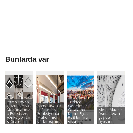
Bunlarda var
Asma Tavan
Türkiye
Çözümleriyle
Asmatavanla
Genelinde
Mekânlarınız
r , Estetik ve
Ortalama
Metal Akustik
a Estetik ve
Fonksiyonun
Konut Fiyatı
Asma tavan
Fonksiyonelli
Mükemmel
998 bin lira
çeşitler
k Katın
Bir Birleşimi
oldu
fiyatları