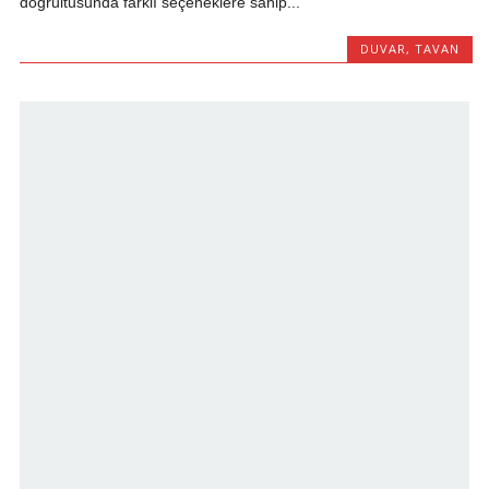
doğrultusunda farklı seçeneklere sahip...
DUVAR
,
TAVAN