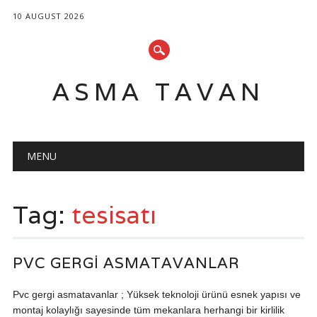
10 AUGUST 2026
ASMA TAVAN
Main menu
Skip
MENU
to
content
Tag:
tesisatı
PVC GERGI ASMATAVANLAR
Pvc gergi asmatavanlar ; Yüksek teknoloji ürünü esnek yapısı ve
montaj kolaylığı sayesinde tüm mekanlara herhangi bir kirlilik