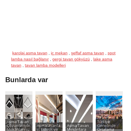
karolaj asma tavan
,
iç mekan
,
şeffaf asma tavan
,
spot
lamba nasıl bağlanır
,
gergi tavan gökyüzü
,
lake asma
tavan
,
tavan lamba modelleri
Bunlarda var
Asma Tavan
Türkiye
Çözümleriyle
Asmatavanla
Asma Tavan
Genelinde
Mekânlarınız
r , Estetik ve
Mekanlara
Ortalama