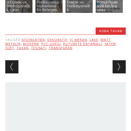
a Estetik ve
Fonksiyonun
Estetik ve
Konut Fiyatı
Fonksiyonelli
Mükemmel
Fonksiyonelli
998 bin lira
k Katın
Bir Birleşimi
k
oldu
ASMA TAVAN
TAGGED
AYDINLATMA
,
DEKORATIF
,
IÇ MEKAN
,
LAKE
,
MATT
,
METALIK
,
MODERN
,
PVC GERGI
,
RUTUBETE DAYANIKLI
,
SATEN
,
SÜET
,
TAVAN
,
TESISATI
,
TRANSPARAN
Post navigation