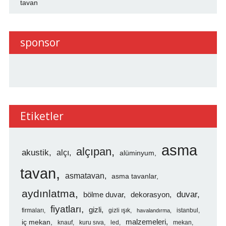
tavan
sponsor
Etiketler
asma
alçıpan
akustik
alçı
alüminyum
tavan
asmatavan
asma tavanlar
aydınlatma
duvar
bölme duvar
dekorasyon
fiyatları
gizli
firmaları
gizli ışık
istanbul
havalandırma
malzemeleri
iç mekan
knauf
kuru sıva
led
mekan