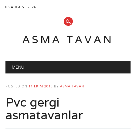
06 AUGUST 2026
ASMA TAVAN
Main menu
Skip
MENU
to
content
POSTED ON
11 EKIM 2010
BY
ASMA TAVAN
Pvc gergi
asmatavanlar