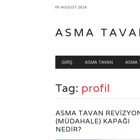
09 AUGUST 2026
ASMA TAVA
Main menu
Skip
GIRIŞ
ASMA TAVAN
ASMA 
to
content
Tag:
profil
ASMA TAVAN REVIZYO
(MÜDAHALE) KAPAĞI
NEDIR?