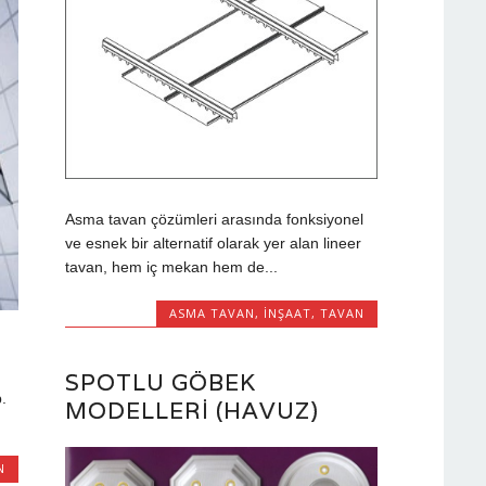
Asma tavan çözümleri arasında fonksiyonel
ve esnek bir alternatif olarak yer alan lineer
tavan, hem iç mekan hem de...
ASMA TAVAN
,
INŞAAT
,
TAVAN
SPOTLU GÖBEK
.
MODELLERI (HAVUZ)
N