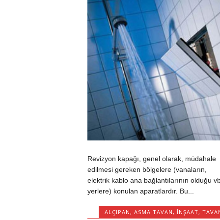
Revizyon kapağı, genel olarak, müdahale
edilmesi gereken bölgelere (vanaların,
elektrik kablo ana bağlantılarının olduğu vb
yerlere) konulan aparatlardır. Bu...
ALÇIPAN
,
ASMA TAVAN
,
INŞAAT
,
TAVA