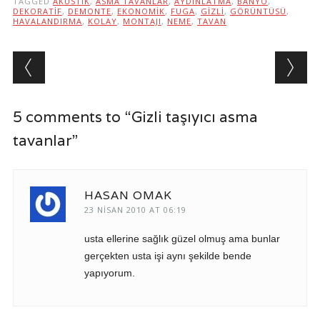
TAGGED
AKUSTIK
,
ASMA TAVANLAR
,
AYDINLATMA
,
BANYO
,
DEKORATIF
,
DEMONTE
,
EKONOMIK
,
FUGA
,
GIZLI
,
GÖRÜNTÜSÜ
,
HAVALANDIRMA
,
KOLAY
,
MONTAJI
,
NEME
,
TAVAN
Post navigation
5 comments to “Gizli taşıyıcı asma
tavanlar”
HASAN OMAK
23 NISAN 2010 AT 06:19
usta ellerine sağlık güzel olmuş ama bunlar
gerçekten usta işi aynı şekilde bende
yapıyorum.