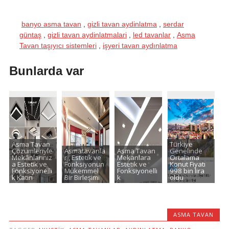
banyo asma tavan
,
gizli tavan aydinlatma
,
serdar
güntaş
,
gizli tavan aydinlatmalari
,
led tavanlar
,
Asma
Tavan taşıyıcı sistemleri
,
işyeri tavan aydınlatma
Bunlarda var
Asma Tavan
Türkiye
Çözümleriyle
Asmatavanla
Asma Tavan
Genelinde
Mekânlarınız
r , Estetik ve
Mekanlara
Ortalama
a Estetik ve
Fonksiyonun
Estetik ve
Konut Fiyatı
Fonksiyonelli
Mükemmel
Fonksiyonelli
998 bin lira
k Katın
Bir Birleşimi
k
oldu
ASMA TAVAN