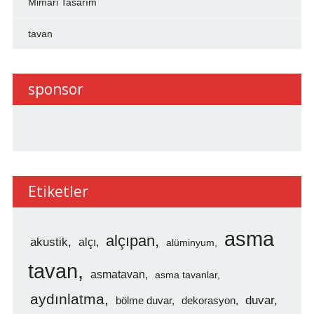
Mimari Tasarım
tavan
sponsor
Etiketler
asma
alçıpan
akustik
alçı
alüminyum
tavan
asmatavan
asma tavanlar
aydınlatma
duvar
bölme duvar
dekorasyon