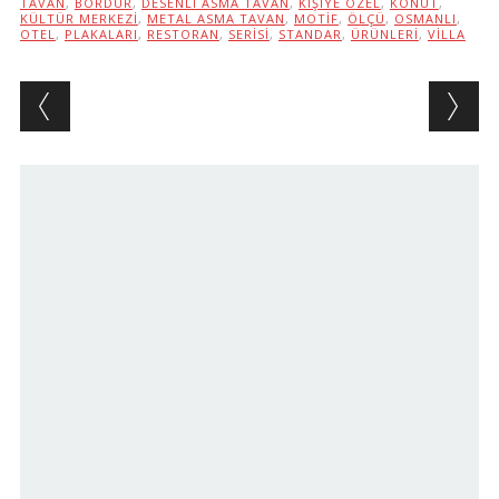
TAVAN
,
BORDÜR
,
DESENLI ASMA TAVAN
,
KIŞIYE ÖZEL
,
KONUT
,
KÜLTÜR MERKEZI
,
METAL ASMA TAVAN
,
MOTIF
,
ÖLÇÜ
,
OSMANLI
,
OTEL
,
PLAKALARI
,
RESTORAN
,
SERISI
,
STANDAR
,
ÜRÜNLERI
,
VILLA
Post navigation