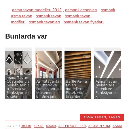
asma tavan modelleri 2012
,
osmanli desenlerı
,
osmanlı
asma tavan
,
osmanlı tavan
,
osmanlı tavan
motifleri
,
osmanlı tavanları
,
osmanlı tavan fiyatları
Bunlarda var
Asma Tavan
Çözümleriyle
Asmatavanla
Baffle Asma
Asma Tavan
Mekânlarınız
r , Estetik ve
tavan
Mekanlara
a Estetik ve
Fonksiyonun
modelleri
Estetik ve
Fonksiyonelli
Mükemmel
Petek Asma
Fonksiyonelli
k Katın
Bir Birleşimi
tavanlar
k
ASMA TAVAN
,
TAVAN
TAGGED
30X30
,
30X60
,
60X60
,
ALTERNATIFLER
,
ALÜMINYUM
,
ASMA