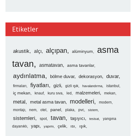
Etiketler
asma
alçıpan
akustik
alçı
alüminyum
tavan
asmatavan
asma tavanlar
aydınlatma
duvar
bölme duvar
dekorasyon
fiyatları
gizli
firmaları
gizli ışık
istanbul
havalandırma
malzemeleri
iç mekan
knauf
kuru sıva
led
mekan
modelleri
metal
metal asma tavan
modern
panel
montajı
nem
otel
plaka
pvc
sistem
tavan
sistemleri
taşıyıcı
spot
yangına
tesisat
yapı
çelik
ısı
ışık
dayanıklı
yapımı