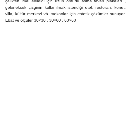
çelikten imal edildiği için uzun ömürlü asma tavan plakaları ,
geleneksek çizginin kullanılmak istendiği otel, restoran, konut,
villa, kültür merkezi vb. mekanlar için estetik çözümler sunuyor.
Ebat ve ölçüler 30×30 , 30×60 , 60×60