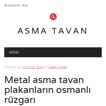
08 AUGUST 2026
ASMA TAVAN
Main menu
Skip
MENU
to
content
POSTED ON
27 EYLÜL 2010
BY
ASMA TAVAN
Metal asma tavan
plakanların osmanlı
rüzgarı